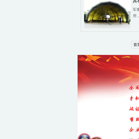
兵
军
用
首