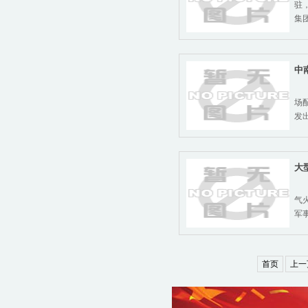
驻
集
中
军
场
发
大
洛
气
军
首页
上一