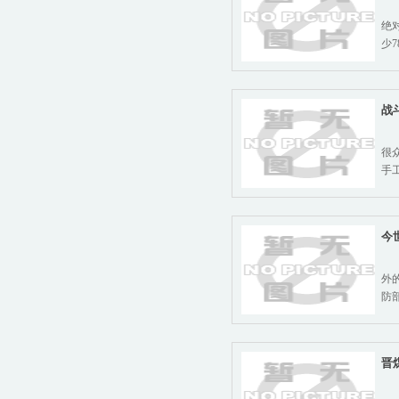
3
绝
少7
战
用
很
手
今
“
外
防部
晋
记