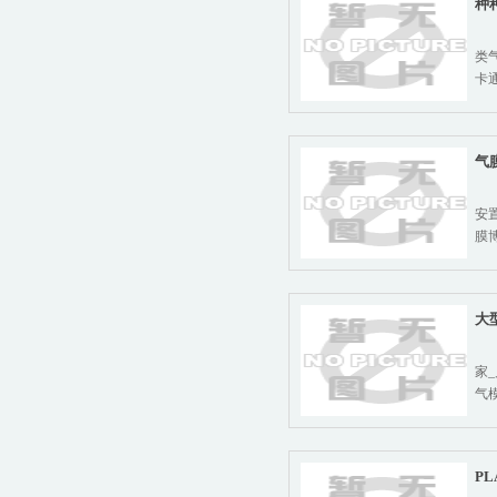
种
各
类
卡
气
今
安
膜
大
大
家
气
P