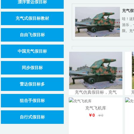
漂浮雷达假目标
充气假
充气式假目标教材
哇！这
游乐，
限。充
自由飞假目标
中国充气假目标
军事训
"假目
玄学，
同步假目标
标，包
雷达假目标多
充气仿真假目标，充气
超越真
￥0
￥0
狙击手假目标
您可能
充气飞机库
模开发
￥0
￥0
（如战
自行式假目标