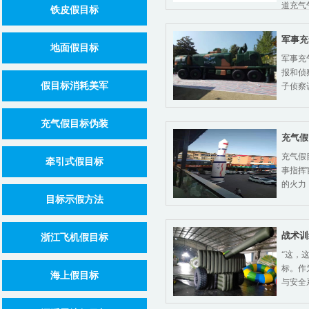
道充气
铁皮假目标
军事充
地面假目标
军事充
报和侦
假目标消耗美军
子侦察
充气假目标伪装
充气假
充气假
牵引式假目标
事指挥
的火力
目标示假方法
战术训
浙江飞机假目标
“这，
标。作
海上假目标
与安全