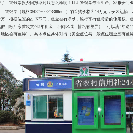
来了，警银亭投资回报率到底怎么样呢？且听警银亭专业生产厂家雅安门
警银亭（规格3500*6000*3300mm）的采购价格为14万元，安装
17万，根据位置的好坏不同，租金会有浮动，银行享有租赁后的使用权。租
气假目标厂家首次支付3年租金（不同区域、情况有差异），可以满4年送1年
（地区会有差异）。具体点位具体对待（黄金点位与一般点位租金应有差