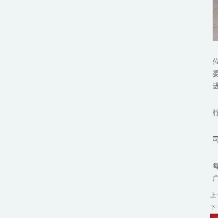
广
上
下