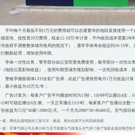
平均每个月最低不到1万元的费用就可以在最繁华的地段直接使用一个
位做宣传。按投资20万费用，租金12-18万/年计算，平均收回成本需要
委市政府不调整整体城市格局的情况下），通常亭体寿命能达到10-15年
进行翻新处理，增加使用年限。
亭体一次性出售，警亭部分由公安民警免费使用，银亭部分一次性出售，双
行（地段位置影响收益），使用年限受城市规划影响，一次性回收成本，
警银亭侧面墙体LED全彩广告屏，此处广告屏按照每月1万元收益计算，
司，最小收益为10万元/年；
广告计算为：每客户广告平均播放时间为15秒，1分钟可以播出4次，10
每小时可稳定播出6次/家。一天正常播出12小时，每家客户广告播出次数一天为
告收益为72元*40家=2880元/天。一个月为2880*30=86400元。充
一篇：
腾讯自愿驾驶的三架马车：数据、模仿仿真平台和高精舆图
一篇：
军事气模公司兵果10米万圣节骷髅头气模鬼头充气拱门食尸鬼吸血鬼惊悚恐怖