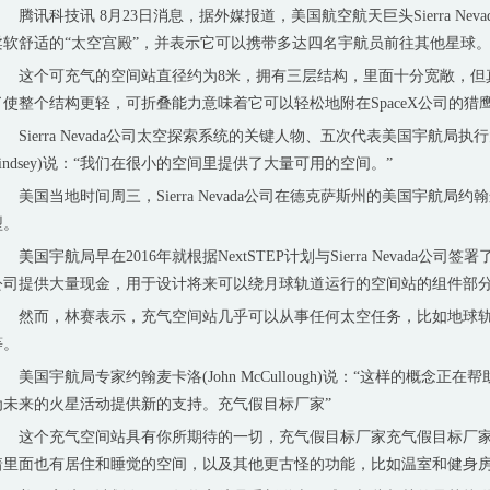
腾讯科技讯 8月23日消息，据外媒报道，美国航空航天巨头Sierra Nev
柔软舒适的“太空宫殿”，并表示它可以携带多达四名宇航员前往其他星球
这个可充气的空间站直径约为8米，拥有三层结构，里面十分宽敞，但
了使整个结构更轻，可折叠能力意味着它可以轻松地附在SpaceX公司的猎鹰重型火
Sierra Nevada公司太空探索系统的关键人物、五次代表美国宇航局执行
Lindsey)说：“我们在很小的空间里提供了大量可用的空间。”
美国当地时间周三，Sierra Nevada公司在德克萨斯州的美国宇航局
型。
美国宇航局早在2016年就根据NextSTEP计划与Sierra Nevada
公司提供大量现金，用于设计将来可以绕月球轨道运行的空间站的组件部
然而，林赛表示，充气空间站几乎可以从事任何太空任务，比如地球轨
等。
美国宇航局专家约翰麦卡洛(John McCullough)说：“这样的概念
为未来的火星活动提供新的支持。充气假目标厂家”
这个充气空间站具有你所期待的一切，充气假目标厂家充气假目标厂家
着里面也有居住和睡觉的空间，以及其他更古怪的功能，比如温室和健身