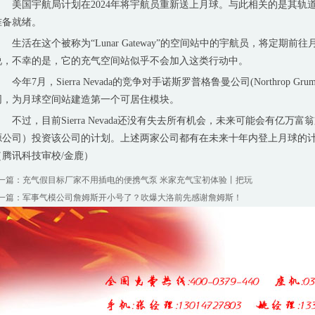
美国宇航局计划在2024年将宇航员重新送上月球。与此相关的是其轨道月
准备就绪。
生活在这个被称为“Lunar Gateway”的空间站中的宇航员，将定期前往月球表
说，不幸的是，它的充气空间站似乎不会加入这类行动中。
年7月，Sierra Nevada的竞争对手诺斯罗普格鲁曼公司(Northrop 
同，为月球空间站建造第一个可居住模块。
不过，目前Sierra Nevada还没有失去所有机会，未来可能会有亿万富翁
源公司）投资该公司的计划。上述两家公司都有在未来十年内登上月球的
（腾讯科技审校/金鹿）
一篇：
充气假目标厂家不用插电的便携气泵 米家充气宝初体验丨把玩
一篇：
军事气模公司詹姆斯开小号了？吹爆大洛前先感谢詹姆斯！